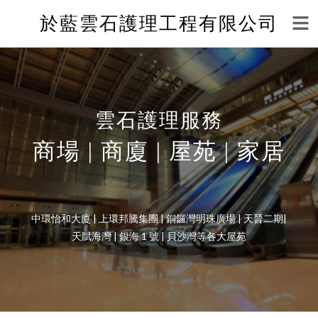
於藍雲石護理工程有限公司
雲石護理服務
商場 | 商廈 | 屋苑 | 家居
中環怡和大廈 | 上環邦騰集團 | 銅鑼灣明珠廣場 | 天晉二期|
天賦海灣 | 銀海 1 號 | ​貝沙灣等各大屋苑